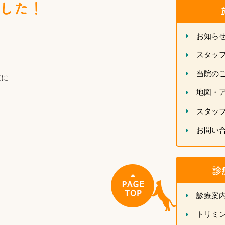
した！
お知ら
スタッ
当院の
査に
地図・
スタッ
お問い
診
診療案
トリミ