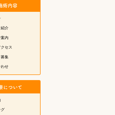
施術内容
せ
フ紹介
ご案内
アクセス
フ募集
合わせ
療について
内
ング