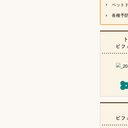
ペット
各種予
ビフ
ビフ